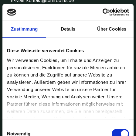
E-Mail:
kontakt@tomrobins.de
Umsatzsteuer-ID
Zustimmung
Details
Über Cookies
Umsatzsteuer-Identifikationsnummer gemäß § 27 a
Umsatzsteuergesetz: DE362767992
Diese Webseite verwendet Cookies
EU-Streitschlichtung
Wir verwenden Cookies, um Inhalte und Anzeigen zu
personalisieren, Funktionen für soziale Medien anbieten
Die Europäische Kommission stellt eine Plattform zur
zu können und die Zugriffe auf unsere Website zu
Online-Streitbeilegung (OS) bereit:
analysieren. Außerdem geben wir Informationen zu Ihrer
https://ec.europa.eu/consumers/odr/
.
Verwendung unserer Website an unsere Partner für
Unsere E-Mail-Adresse finden Sie oben im
soziale Medien, Werbung und Analysen weiter. Unsere
Impressum.
Partner führen diese Informationen möglicherweise mit
weiteren Daten zusammen, die Sie ihnen bereitgestellt
Verbraucherstreitbeilegung/Un
haben oder die sie im Rahmen Ihrer Nutzung der Dienste
gesammelt haben.
iversalschlichtungsstelle
Einwilligungsauswahl
Notwendig